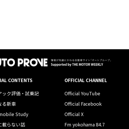
IAL CONTENTS
OFFICIAL CHANNEL
アック評価・試乗記
Official YouTube
なる新車
Official Facebook
mobile Study
Official X
に載らない話
Fm yokohama 84.7