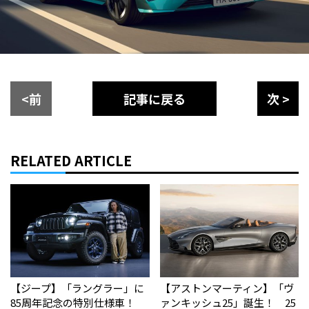
<前
記事に戻る
次 >
RELATED ARTICLE
【ジープ】「ラングラー」に
【アストンマーティン】「ヴ
85周年記念の特別仕様車！
ァンキッシュ25」誕生！ 25