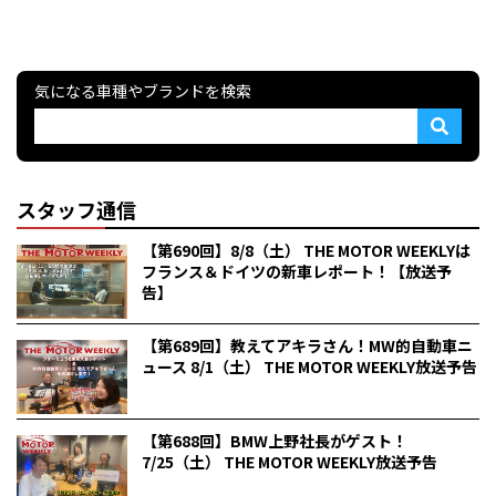
気になる車種やブランドを検索
スタッフ通信
【第690回】8/8（土） THE MOTOR WEEKLYは
フランス＆ドイツの新車レポート！【放送予
告】
【第689回】教えてアキラさん！MW的自動車ニ
ュース 8/1（土） THE MOTOR WEEKLY放送予告
【第688回】BMW上野社長がゲスト！
7/25（土） THE MOTOR WEEKLY放送予告