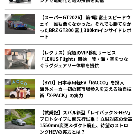
シアで電動化と軽の技術を発信
【スーパーGT2026】 第4戦 富士スピードウ
ェイ 誰も悪くなかった。それでも勝てなか
った――BRZ GT300 富士300kmインサイドレポ
ート
【レクサス】究極のVIP移動サービス
「LEXUS Flight」開始 陸・海・空をつな
ぐラグジュアリー体験を提供
【BYD】日本専用軽EV「RACCO」を投入
海外メーカー初の軽市場参入を支える独自技
術「X-PACK」の実力
【試乗記】スバル新型「レイバック S-HEV」
プロトタイプに超先行試乗！ 立駐対応の全高
1550mm変更＆ダクト廃止、待望のストロ
ングHEVの実力とは？