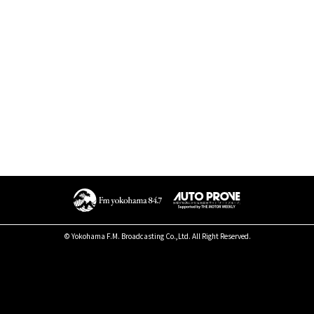
© Yokohama F.M. Broadcasting Co.,Ltd. All Right Reserved.