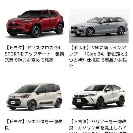
【トヨタ】ヤリスクロス GR
【ボルボ】 V60に新ラインア
SPORTをアップデート 装備
ップ 「Core B4」新設定と2
充実で魅力を高めて発売
つの特別仕様車で商品力を強
化
【トヨタ】シエンタを一部改
【トヨタ】ハリアーを一部改
良
良 ガソリン車を廃止しハイ