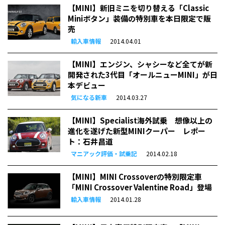
【MINI】新旧ミニを切り替える「Classic
Miniボタン」装備の特別車を本日限定で販
売
輸入車情報
2014.04.01
【MINI】エンジン、シャシーなど全てが新
開発された3代目「オールニューMINI」が日
本デビュー
気になる新車
2014.03.27
【MINI】Specialist海外試乗 想像以上の
進化を遂げた新型MINIクーパー レポー
ト：石井昌道
マニアック評価・試乗記
2014.02.18
【MINI】MINI Crossoverの特別限定車
「MINI Crossover Valentine Road」登場
輸入車情報
2014.01.28