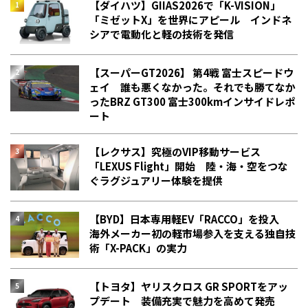
【ダイハツ】GIIAS2026で「K-VISION」
「ミゼットX」を世界にアピール インドネ
シアで電動化と軽の技術を発信
【スーパーGT2026】 第4戦 富士スピードウ
ェイ 誰も悪くなかった。それでも勝てなか
った――BRZ GT300 富士300kmインサイドレポ
ート
【レクサス】究極のVIP移動サービス
「LEXUS Flight」開始 陸・海・空をつな
ぐラグジュアリー体験を提供
【BYD】日本専用軽EV「RACCO」を投入
海外メーカー初の軽市場参入を支える独自技
術「X-PACK」の実力
【トヨタ】ヤリスクロス GR SPORTをアッ
プデート 装備充実で魅力を高めて発売