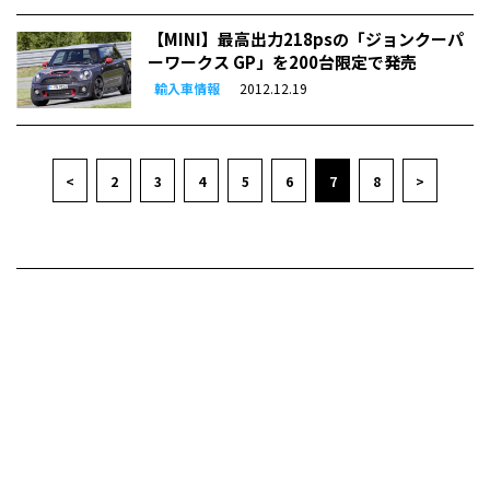
【MINI】最高出力218psの「ジョンクーパ
ーワークス GP」を200台限定で発売
輸入車情報
2012.12.19
<
2
3
4
5
6
7
8
>