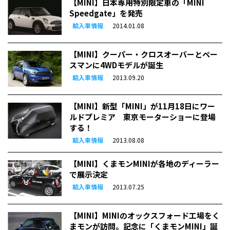
【MINI】日本専用特別限定車の「MINI
Speedgate」を発売
輸入車情報
2014.01.08
【MINI】クーパー・クロスオーバーとペー
スマンに4WDモデルが誕生
輸入車情報
2013.09.20
【MINI】新型「MINI」が11月18日にワー
ルドプレミア 東京モーターショーに登場
する！
輸入車情報
2013.08.08
【MINI】くまモンMINIが各地のディーラー
で展示決定
輸入車情報
2013.07.25
【MINI】MINIのオックスフォード工場をく
まモンが訪問。記念に「くまモンMINI」誕