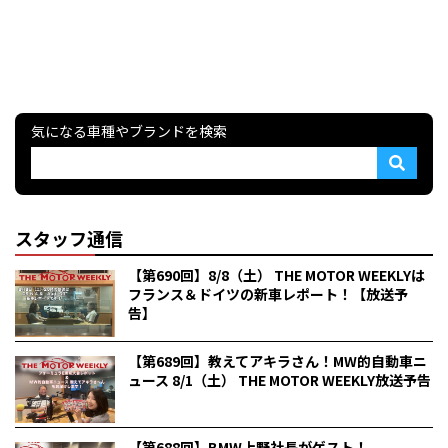
気になる車種やブランドを検索
スタッフ通信
【第690回】8/8（土） THE MOTOR WEEKLYは
フランス＆ドイツの新車レポート！【放送予
告】
【第689回】教えてアキラさん！MW的自動車ニ
ュース 8/1（土） THE MOTOR WEEKLY放送予告
【第688回】BMW上野社長がゲスト！