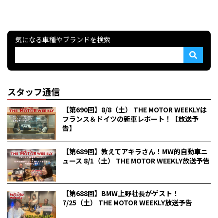
気になる車種やブランドを検索
スタッフ通信
【第690回】8/8（土） THE MOTOR WEEKLYは
フランス＆ドイツの新車レポート！【放送予
告】
【第689回】教えてアキラさん！MW的自動車ニ
ュース 8/1（土） THE MOTOR WEEKLY放送予告
【第688回】BMW上野社長がゲスト！
7/25（土） THE MOTOR WEEKLY放送予告