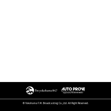
© Yokohama F.M. Broadcasting Co.,Ltd. All Right Reserved.