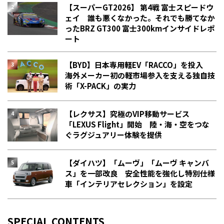
【スーパーGT2026】 第4戦 富士スピードウ
ェイ 誰も悪くなかった。それでも勝てなか
った――BRZ GT300 富士300kmインサイドレポ
ート
【BYD】日本専用軽EV「RACCO」を投入
海外メーカー初の軽市場参入を支える独自技
術「X-PACK」の実力
【レクサス】究極のVIP移動サービス
「LEXUS Flight」開始 陸・海・空をつな
ぐラグジュアリー体験を提供
【ダイハツ】「ムーヴ」「ムーヴ キャンバ
ス」を一部改良 安全性能を強化し特別仕様
車「インテリアセレクション」を設定
SPECIAL CONTENTS