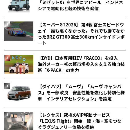
「ミゼットX」を世界にアピール インドネ
シアで電動化と軽の技術を発信
【スーパーGT2026】 第4戦 富士スピードウ
ェイ 誰も悪くなかった。それでも勝てなか
った――BRZ GT300 富士300kmインサイドレポ
ート
【BYD】日本専用軽EV「RACCO」を投入
海外メーカー初の軽市場参入を支える独自技
術「X-PACK」の実力
【ダイハツ】「ムーヴ」「ムーヴ キャンバ
ス」を一部改良 安全性能を強化し特別仕様
車「インテリアセレクション」を設定
【レクサス】究極のVIP移動サービス
「LEXUS Flight」開始 陸・海・空をつな
ぐラグジュアリー体験を提供