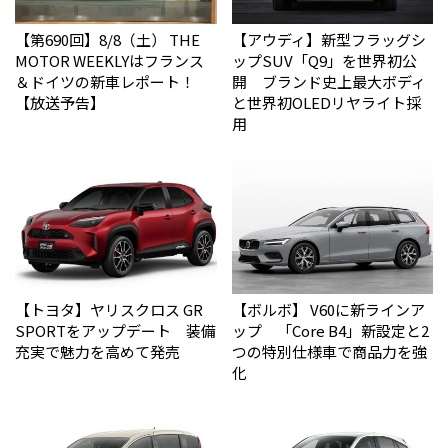
【第690回】8/8（土） THE
【アウディ】新型フラッグシ
MOTOR WEEKLYはフランス
ップSUV「Q9」を世界初公
＆ドイツの新車レポート！
開 ブランド史上最大ボディ
【放送予告】
と世界初OLEDリヤライト採
用
【トヨタ】ヤリスクロス GR
【ボルボ】 V60に新ラインア
SPORTをアップデート 装備
ップ 「Core B4」新設定と2
充実で魅力を高めて発売
つの特別仕様車で商品力を強
化