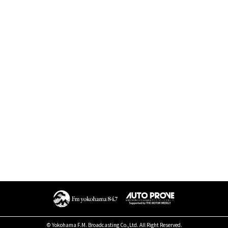
© Yokohama F.M. Broadcasting Co.,Ltd. All Right Reserved.