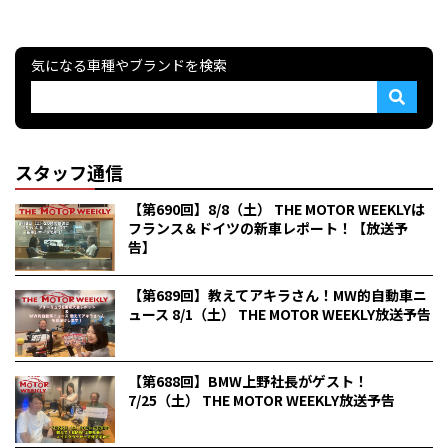
気になる車種やブランドを検索
スタッフ通信
【第690回】8/8（土） THE MOTOR WEEKLYは
フランス＆ドイツの新車レポート！【放送予
告】
【第689回】教えてアキラさん！MW的自動車ニ
ュース 8/1（土） THE MOTOR WEEKLY放送予告
【第688回】BMW上野社長がゲスト！
7/25（土） THE MOTOR WEEKLY放送予告