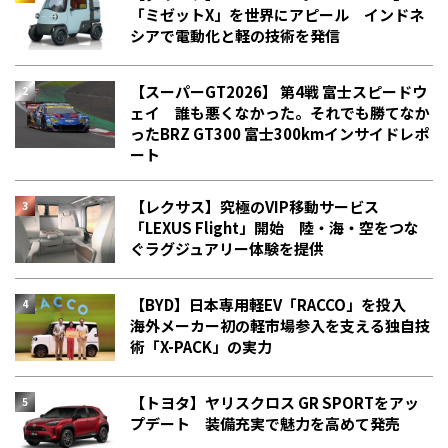
「ミゼットX」を世界にアピール インドネ
シアで電動化と軽の技術を発信
【スーパーGT2026】 第4戦 富士スピードウ
ェイ 誰も悪くなかった。それでも勝てなか
った――BRZ GT300 富士300kmインサイドレポ
ート
【レクサス】究極のVIP移動サービス
「LEXUS Flight」開始 陸・海・空をつな
ぐラグジュアリー体験を提供
【BYD】日本専用軽EV「RACCO」を投入
海外メーカー初の軽市場参入を支える独自技
術「X-PACK」の実力
【トヨタ】ヤリスクロス GR SPORTをアッ
プデート 装備充実で魅力を高めて発売