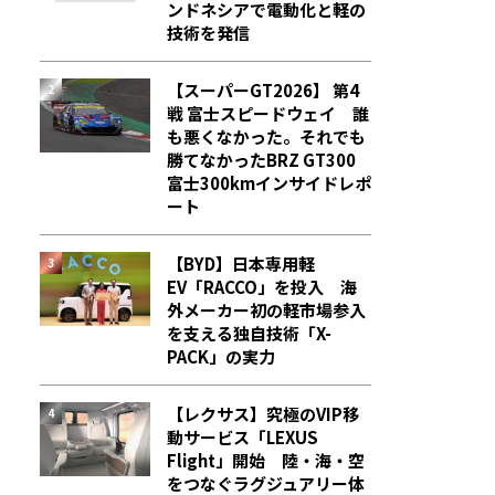
ンドネシアで電動化と軽の
技術を発信
【スーパーGT2026】 第4
戦 富士スピードウェイ 誰
も悪くなかった。それでも
勝てなかった――BRZ GT300
富士300kmインサイドレポ
ート
【BYD】日本専用軽
EV「RACCO」を投入 海
外メーカー初の軽市場参入
を支える独自技術「X-
PACK」の実力
【レクサス】究極のVIP移
動サービス「LEXUS
Flight」開始 陸・海・空
をつなぐラグジュアリー体