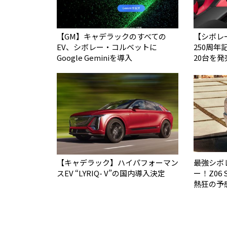
【GM】キャデラックのすべての
【シボレ
EV、シボレー・コルベットに
250周
Google Geminiを導入
20台を発
【キャデラック】ハイパフォーマン
最強シボ
スEV “LYRIQ- V”の国内導入決定
ー！Z06 S
熱狂の予