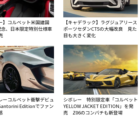
ー】コルベット米国建国
【キャデラック】ラグジュアリース
年記念、日本限定特別仕様車
ポーツセダンCT5の大幅改良 見た
売
目も大きく変化
レーコルベット衝撃デビュ
シボレー 特別限定車「コルベット
antorini Editionでファン
YELLOW JACKET EDITION」を発
感
売 Z06のコンバチも新登場