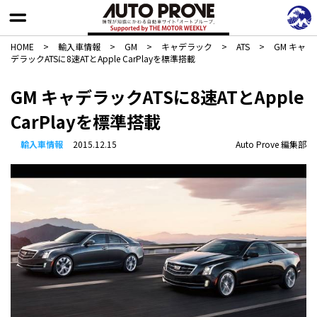
HOME
>
輸入車情報
>
GM
>
キャデラック
>
ATS
>
GM キャ
デラックATSに8速ATとApple CarPlayを標準搭載
GM キャデラックATSに8速ATとApple
CarPlayを標準搭載
輸入車情報
2015.12.15
Auto Prove 編集部