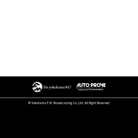
© Yokohama F.M. Broadcasting Co.,Ltd. All Right Reserved.