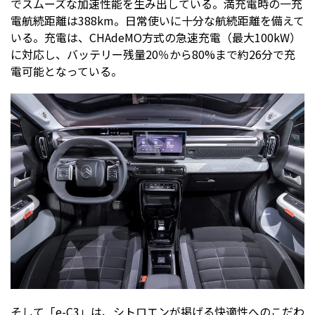
でスムーズな加速性能を生み出している。満充電時の一充
電航続距離は388km。日常使いに十分な航続距離を備えて
いる。充電は、CHAdeMO方式の急速充電（最大100kW）
に対応し、バッテリー残量20％から80%まで約26分で充
電可能となっている。
そして「e-C3」は、シトロエンが掲げる快適性へのこだわ