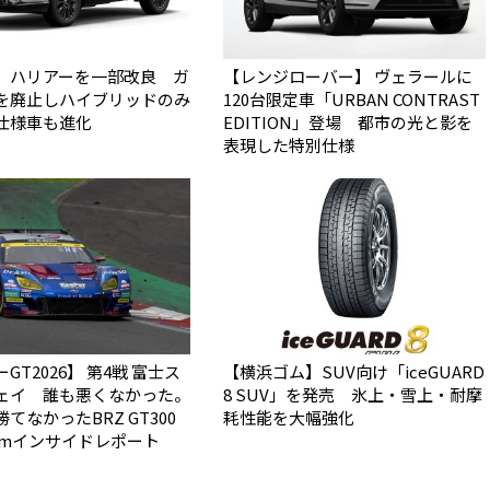
】ハリアーを一部改良 ガ
【レンジローバー】 ヴェラールに
を廃止しハイブリッドのみ
120台限定車「URBAN CONTRAST
仕様車も進化
EDITION」登場 都市の光と影を
表現した特別仕様
GT2026】 第4戦 富士ス
【横浜ゴム】SUV向け「iceGUARD
ェイ 誰も悪くなかった。
8 SUV」を発売 氷上・雪上・耐摩
なかった――BRZ GT300
耗性能を大幅強化
0kmインサイドレポート