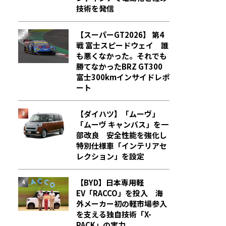
技術を発信
【スーパーGT2026】 第4
戦 富士スピードウェイ 誰
も悪くなかった。それでも
勝てなかった――BRZ GT300
富士300kmインサイドレポ
ート
【ダイハツ】「ムーヴ」
「ムーヴ キャンバス」を一
部改良 安全性能を強化し
特別仕様車「インテリアセ
レクション」を設定
【BYD】日本専用軽
EV「RACCO」を投入 海
外メーカー初の軽市場参入
を支える独自技術「X-
PACK」の実力