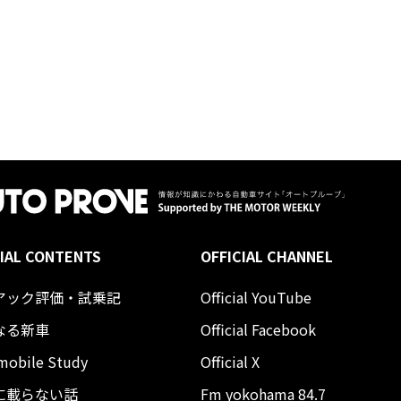
IAL CONTENTS
OFFICIAL CHANNEL
アック評価・試乗記
Official YouTube
なる新車
Official Facebook
mobile Study
Official X
に載らない話
Fm yokohama 84.7