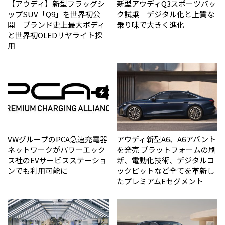
【アウディ】新型フラッグシ
新型アウディQ3スポーツバッ
ップSUV「Q9」を世界初公
ク試乗 デジタル化と上質な
開 ブランド史上最大ボディ
乗り味で大きく進化
と世界初OLEDリヤライト採
用
VWグループのPCA急速充電器
アウディ新型A6、A6アバント
ネットワークがパワーエック
を発売 プラットフォームの刷
ス社のEVサービスステーショ
新、電動化技術、デジタルコ
ンでも利用可能に
ックピットなど全てを革新し
たプレミアムEセグメント