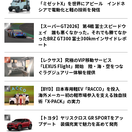
「ミゼットX」を世界にアピール インドネ
シアで電動化と軽の技術を発信
【スーパーGT2026】 第4戦 富士スピードウ
ェイ 誰も悪くなかった。それでも勝てなか
った――BRZ GT300 富士300kmインサイドレポ
ート
【レクサス】究極のVIP移動サービス
「LEXUS Flight」開始 陸・海・空をつな
ぐラグジュアリー体験を提供
【BYD】日本専用軽EV「RACCO」を投入
海外メーカー初の軽市場参入を支える独自技
術「X-PACK」の実力
【トヨタ】ヤリスクロス GR SPORTをアッ
プデート 装備充実で魅力を高めて発売