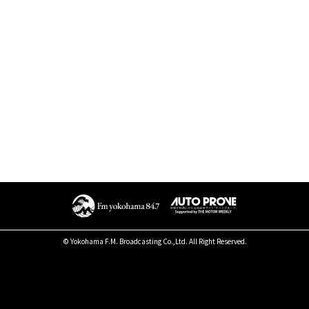
© Yokohama F.M. Broadcasting Co.,Ltd. All Right Reserved.