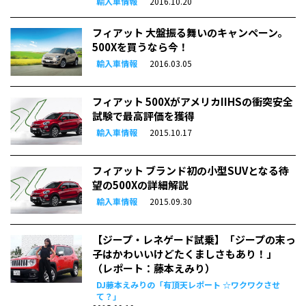
輸入車情報
2016.10.20
フィアット 大盤振る舞いのキャンペーン。
500Xを買うなら今！
輸入車情報
2016.03.05
フィアット 500XがアメリカIIHSの衝突安全
試験で最高評価を獲得
輸入車情報
2015.10.17
フィアット ブランド初の小型SUVとなる待
望の500Xの詳細解説
輸入車情報
2015.09.30
【ジープ・レネゲード試乗】「ジープの末っ
子はかわいいけどたくましさもあり！」
（レポート：藤本えみり）
DJ藤本えみりの「有頂天レポート ☆ワクワクさせ
て？」