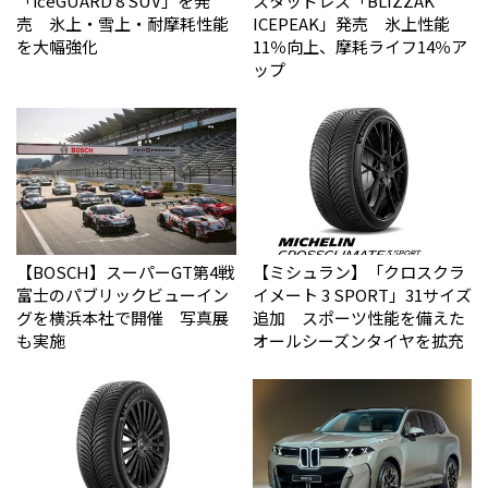
「iceGUARD 8 SUV」を発
スタッドレス「BLIZZAK
売 氷上・雪上・耐摩耗性能
ICEPEAK」発売 氷上性能
を大幅強化
11％向上、摩耗ライフ14％ア
ップ
【BOSCH】スーパーGT第4戦
【ミシュラン】「クロスクラ
富士のパブリックビューイン
イメート 3 SPORT」31サイズ
グを横浜本社で開催 写真展
追加 スポーツ性能を備えた
も実施
オールシーズンタイヤを拡充