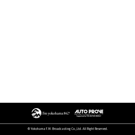
© Yokohama F.M. Broadcasting Co.,Ltd. All Right Reserved.