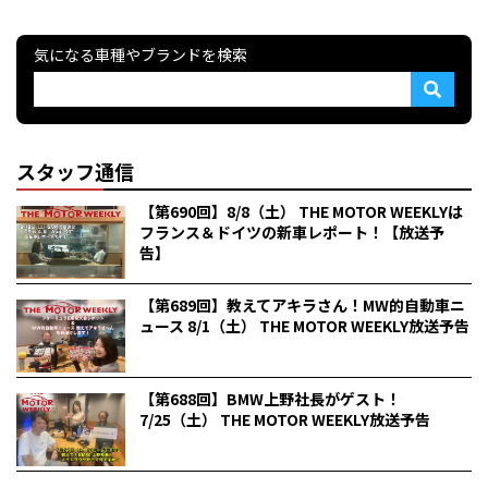
気になる車種やブランドを検索
スタッフ通信
【第690回】8/8（土） THE MOTOR WEEKLYは
フランス＆ドイツの新車レポート！【放送予
告】
【第689回】教えてアキラさん！MW的自動車ニ
ュース 8/1（土） THE MOTOR WEEKLY放送予告
【第688回】BMW上野社長がゲスト！
7/25（土） THE MOTOR WEEKLY放送予告