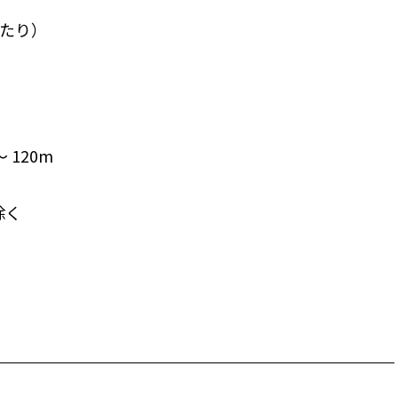
当たり）
 120m
部除く