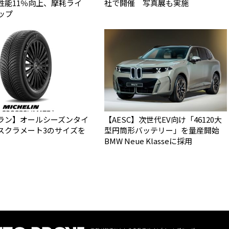
性能11％向上、摩耗ライ
社で開催 写真展も実施
ップ
ラン】オールシーズンタイ
【AESC】次世代EV向け「46120大
スクラメート3のサイズを
型円筒形バッテリー」を量産開始
BMW Neue Klasseに採用