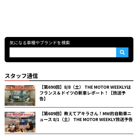
気になる車種やブランドを検索
スタッフ通信
【第690回】8/8（土） THE MOTOR WEEKLYは
フランス＆ドイツの新車レポート！【放送予
告】
【第689回】教えてアキラさん！MW的自動車ニ
ュース 8/1（土） THE MOTOR WEEKLY放送予告