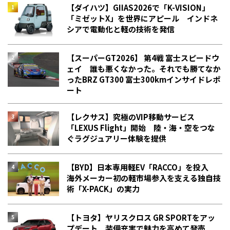
【ダイハツ】GIIAS2026で「K-VISION」
「ミゼットX」を世界にアピール インドネ
シアで電動化と軽の技術を発信
【スーパーGT2026】 第4戦 富士スピードウ
ェイ 誰も悪くなかった。それでも勝てなか
った――BRZ GT300 富士300kmインサイドレポ
ート
【レクサス】究極のVIP移動サービス
「LEXUS Flight」開始 陸・海・空をつな
ぐラグジュアリー体験を提供
【BYD】日本専用軽EV「RACCO」を投入
海外メーカー初の軽市場参入を支える独自技
術「X-PACK」の実力
【トヨタ】ヤリスクロス GR SPORTをアッ
プデート 装備充実で魅力を高めて発売