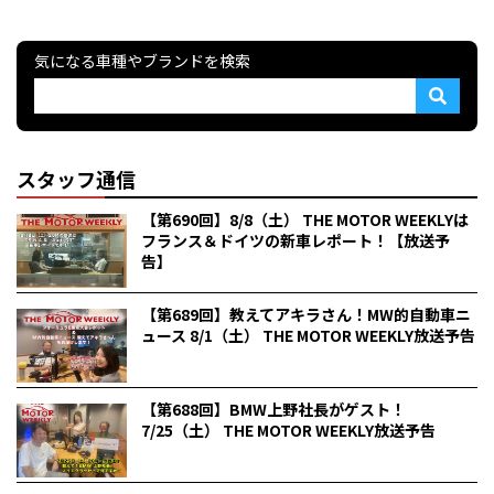
気になる車種やブランドを検索
スタッフ通信
【第690回】8/8（土） THE MOTOR WEEKLYは
フランス＆ドイツの新車レポート！【放送予
告】
【第689回】教えてアキラさん！MW的自動車ニ
ュース 8/1（土） THE MOTOR WEEKLY放送予告
【第688回】BMW上野社長がゲスト！
7/25（土） THE MOTOR WEEKLY放送予告