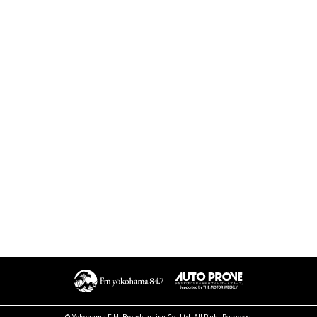
© Yokohama F.M. Broadcasting Co.,Ltd. All Right Reserved.