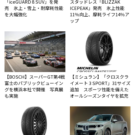
「iceGUARD 8 SUV」を発
スタッドレス「BLIZZAK
売 氷上・雪上・耐摩耗性能
ICEPEAK」発売 氷上性能
を大幅強化
11％向上、摩耗ライフ14％ア
ップ
【BOSCH】スーパーGT第4戦
【ミシュラン】「クロスクラ
富士のパブリックビューイン
イメート 3 SPORT」31サイズ
グを横浜本社で開催 写真展
追加 スポーツ性能を備えた
も実施
オールシーズンタイヤを拡充