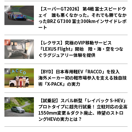
【スーパーGT2026】 第4戦 富士スピードウ
ェイ 誰も悪くなかった。それでも勝てなか
った――BRZ GT300 富士300kmインサイドレポ
ート
【レクサス】究極のVIP移動サービス
「LEXUS Flight」開始 陸・海・空をつな
ぐラグジュアリー体験を提供
【BYD】日本専用軽EV「RACCO」を投入
海外メーカー初の軽市場参入を支える独自技
術「X-PACK」の実力
【試乗記】スバル新型「レイバック S-HEV」
プロトタイプに超先行試乗！ 立駐対応の全高
1550mm変更＆ダクト廃止、待望のストロ
ングHEVの実力とは？