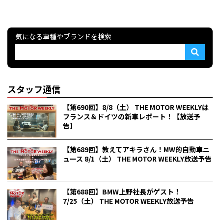
気になる車種やブランドを検索
スタッフ通信
【第690回】8/8（土） THE MOTOR WEEKLYは
フランス＆ドイツの新車レポート！【放送予
告】
【第689回】教えてアキラさん！MW的自動車ニ
ュース 8/1（土） THE MOTOR WEEKLY放送予告
【第688回】BMW上野社長がゲスト！
7/25（土） THE MOTOR WEEKLY放送予告