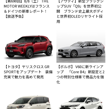
【第690回】8/8（土） THE
【アウディ】新型フラッグシ
MOTOR WEEKLYはフランス
ップSUV「Q9」を世界初公
＆ドイツの新車レポート！
開 ブランド史上最大ボディ
【放送予告】
と世界初OLEDリヤライト採
用
【トヨタ】ヤリスクロス GR
【ボルボ】 V60に新ラインア
SPORTをアップデート 装備
ップ 「Core B4」新設定と2
充実で魅力を高めて発売
つの特別仕様車で商品力を強
化