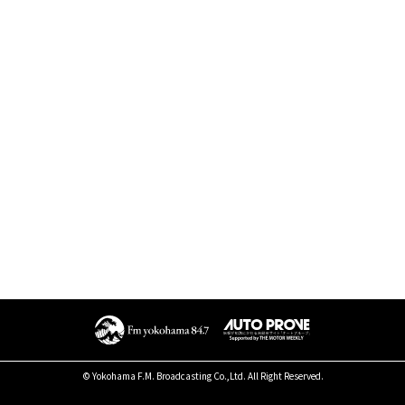
© Yokohama F.M. Broadcasting Co.,Ltd. All Right Reserved.