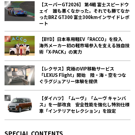
【スーパーGT2026】 第4戦 富士スピードウ
ェイ 誰も悪くなかった。それでも勝てなか
った――BRZ GT300 富士300kmインサイドレポ
ート
【BYD】日本専用軽EV「RACCO」を投入
海外メーカー初の軽市場参入を支える独自技
術「X-PACK」の実力
【レクサス】究極のVIP移動サービス
「LEXUS Flight」開始 陸・海・空をつな
ぐラグジュアリー体験を提供
【ダイハツ】「ムーヴ」「ムーヴ キャンバ
ス」を一部改良 安全性能を強化し特別仕様
車「インテリアセレクション」を設定
SPECIAL CONTENTS