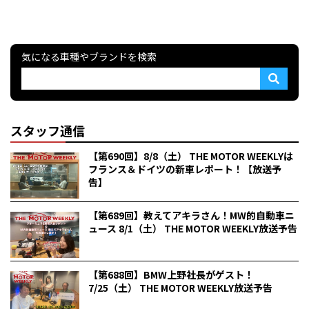
気になる車種やブランドを検索
スタッフ通信
【第690回】8/8（土） THE MOTOR WEEKLYは
フランス＆ドイツの新車レポート！【放送予
告】
【第689回】教えてアキラさん！MW的自動車ニ
ュース 8/1（土） THE MOTOR WEEKLY放送予告
【第688回】BMW上野社長がゲスト！
7/25（土） THE MOTOR WEEKLY放送予告