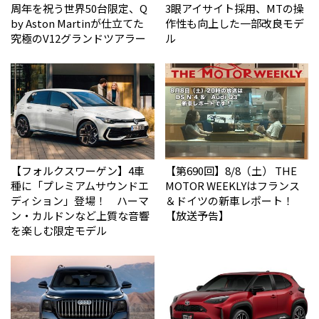
周年を祝う世界50台限定、Q
3眼アイサイト採用、MTの操
by Aston Martinが仕立てた
作性も向上した一部改良モデ
究極のV12グランドツアラー
ル
【フォルクスワーゲン】4車
【第690回】8/8（土） THE
種に「プレミアムサウンドエ
MOTOR WEEKLYはフランス
ディション」登場！ ハーマ
＆ドイツの新車レポート！
ン・カルドンなど上質な音響
【放送予告】
を楽しむ限定モデル