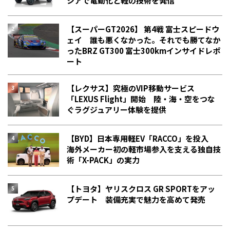
シアで電動化と軽の技術を発信
【スーパーGT2026】 第4戦 富士スピードウ
ェイ 誰も悪くなかった。それでも勝てなか
った――BRZ GT300 富士300kmインサイドレポ
ート
【レクサス】究極のVIP移動サービス
「LEXUS Flight」開始 陸・海・空をつな
ぐラグジュアリー体験を提供
【BYD】日本専用軽EV「RACCO」を投入
海外メーカー初の軽市場参入を支える独自技
術「X-PACK」の実力
【トヨタ】ヤリスクロス GR SPORTをアッ
プデート 装備充実で魅力を高めて発売