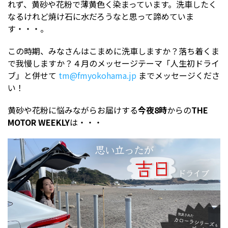
れず、黄砂や花粉で薄黄色く染まっています。洗車したく
なるけれど焼け石に水だろうなと思って諦めていま
す・・・。
この時期、みなさんはこまめに洗車しますか？落ち着くま
で我慢しますか？４月のメッセージテーマ「人生初ドライ
ブ」と併せて
tm@fmyokohama.jp
までメッセージくださ
い！
黄砂や花粉に悩みながらお届けする
今夜8時
からの
THE
MOTOR WEEKLY
は・・・