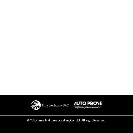
© Yokohama F.M. Broadcasting Co.,Ltd. All Right Reserved.