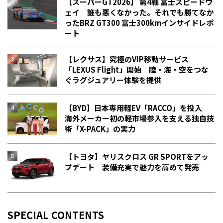
【スーパーGT2026】 第4戦 富士スピードウ
ェイ 誰も悪くなかった。それでも勝てなか
った――BRZ GT300 富士300kmインサイドレポ
ート
【レクサス】究極のVIP移動サービス
「LEXUS Flight」開始 陸・海・空をつな
ぐラグジュアリー体験を提供
【BYD】日本専用軽EV「RACCO」を投入
海外メーカー初の軽市場参入を支える独自技
術「X-PACK」の実力
【トヨタ】ヤリスクロス GR SPORTをアッ
プデート 装備充実で魅力を高めて発売
SPECIAL CONTENTS