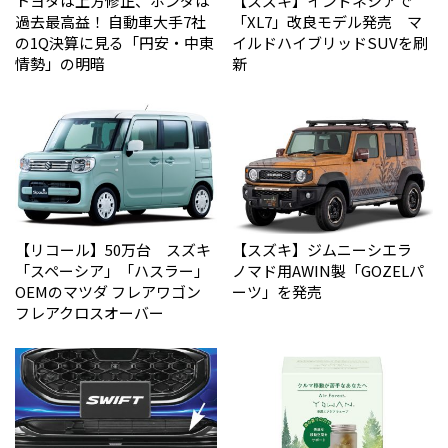
トヨタは上方修正、ホンダは
【スズキ】インドネシアで
過去最高益！ 自動車大手7社
「XL7」改良モデル発売 マ
の1Q決算に見る「円安・中東
イルドハイブリッドSUVを刷
情勢」の明暗
新
【リコール】50万台 スズキ
【スズキ】ジムニーシエラ
「スペーシア」「ハスラー」
ノマド用AWIN製「GOZELパ
OEMのマツダ フレアワゴン
ーツ」を発売
フレアクロスオーバー