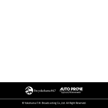
© Yokohama F.M. Broadcasting Co.,Ltd. All Right Reserved.