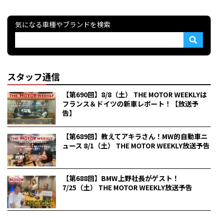
気になる車種やブランドを検索
スタッフ通信
【第690回】8/8（土） THE MOTOR WEEKLYは
フランス＆ドイツの新車レポート！【放送予
告】
【第689回】教えてアキラさん！MW的自動車ニ
ュース 8/1（土） THE MOTOR WEEKLY放送予告
【第688回】BMW上野社長がゲスト！
7/25（土） THE MOTOR WEEKLY放送予告