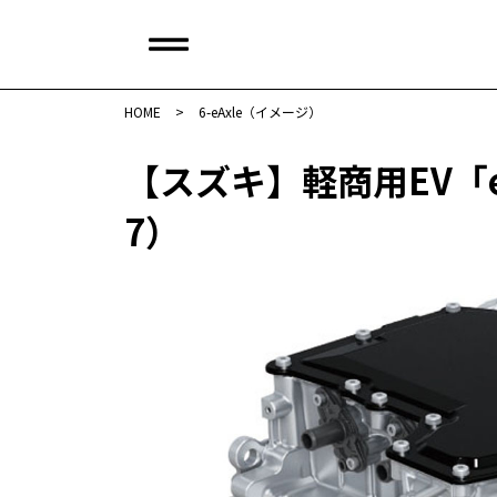
HOME
>
6-eAxle（イメージ）
【スズキ】軽商用EV「e
7）