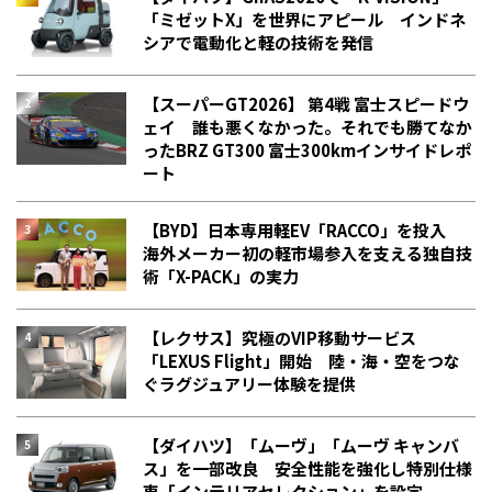
「ミゼットX」を世界にアピール インドネ
シアで電動化と軽の技術を発信
【スーパーGT2026】 第4戦 富士スピードウ
ェイ 誰も悪くなかった。それでも勝てなか
った――BRZ GT300 富士300kmインサイドレポ
ート
【BYD】日本専用軽EV「RACCO」を投入
海外メーカー初の軽市場参入を支える独自技
術「X-PACK」の実力
【レクサス】究極のVIP移動サービス
「LEXUS Flight」開始 陸・海・空をつな
ぐラグジュアリー体験を提供
【ダイハツ】「ムーヴ」「ムーヴ キャンバ
ス」を一部改良 安全性能を強化し特別仕様
車「インテリアセレクション」を設定