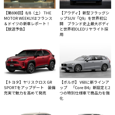
【第690回】8/8（土） THE
【アウディ】新型フラッグシ
MOTOR WEEKLYはフランス
ップSUV「Q9」を世界初公
＆ドイツの新車レポート！
開 ブランド史上最大ボディ
【放送予告】
と世界初OLEDリヤライト採
用
【トヨタ】ヤリスクロス GR
【ボルボ】 V60に新ラインア
SPORTをアップデート 装備
ップ 「Core B4」新設定と2
充実で魅力を高めて発売
つの特別仕様車で商品力を強
化