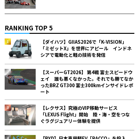
RANKING TOP 5
【ダイハツ】GIIAS2026で「K-VISION」
「ミゼットX」を世界にアピール インドネ
シアで電動化と軽の技術を発信
【スーパーGT2026】 第4戦 富士スピードウ
ェイ 誰も悪くなかった。それでも勝てなか
った――BRZ GT300 富士300kmインサイドレポ
ート
【レクサス】究極のVIP移動サービス
「LEXUS Flight」開始 陸・海・空をつな
ぐラグジュアリー体験を提供
【BYD】日本専用軽EV「RACCO」を投入