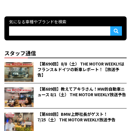
気になる車種やブランドを検索
スタッフ通信
【第690回】8/8（土） THE MOTOR WEEKLYは
フランス＆ドイツの新車レポート！【放送予
告】
【第689回】教えてアキラさん！MW的自動車ニ
ュース 8/1（土） THE MOTOR WEEKLY放送予告
【第688回】BMW上野社長がゲスト！
7/25（土） THE MOTOR WEEKLY放送予告