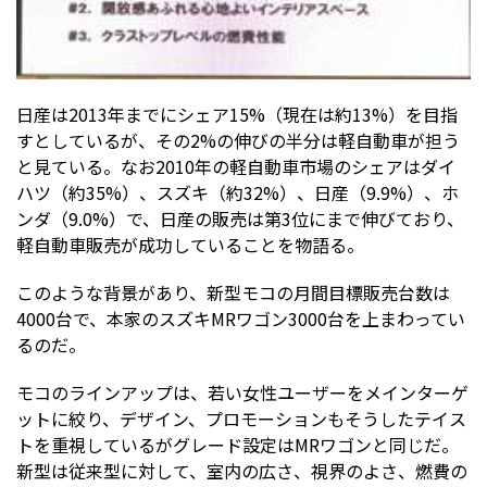
日産は2013年までにシェア15%（現在は約13%）を目指
すとしているが、その2%の伸びの半分は軽自動車が担う
と見ている。なお2010年の軽自動車市場のシェアはダイ
ハツ（約35%）、スズキ（約32%）、日産（9.9%）、ホ
ンダ（9.0%）で、日産の販売は第3位にまで伸びており、
軽自動車販売が成功していることを物語る。
このような背景があり、新型モコの月間目標販売台数は
4000台で、本家のスズキMRワゴン3000台を上まわってい
るのだ。
モコのラインアップは、若い女性ユーザーをメインターゲ
ットに絞り、デザイン、プロモーションもそうしたテイス
トを重視しているがグレード設定はMRワゴンと同じだ。
新型は従来型に対して、室内の広さ、視界のよさ、燃費の