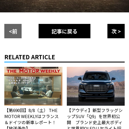
<前
記事に戻る
次 >
RELATED ARTICLE
【第690回】8/8（土） THE
【アウディ】新型フラッグシ
MOTOR WEEKLYはフランス
ップSUV「Q9」を世界初公
＆ドイツの新車レポート！
開 ブランド史上最大ボディ
【放送予告】
と世界初OLEDリヤライト採