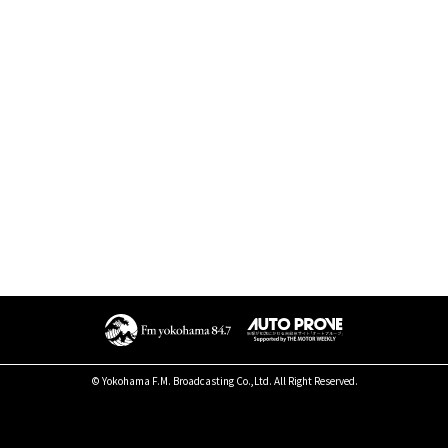
© Yokohama F.M. Broadcasting Co.,Ltd. All Right Reserved.