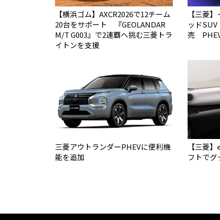
【横浜ゴム】AXCR2026で12チーム
【三菱】
20台をサポート 『GEOLANDAR
ッドSU
M/T G003』で2連覇へ挑む三菱トラ
売 PH
イトンを支援
三菱アウトランダーPHEVに便利機
【三菱】
能を追加
フトでグ