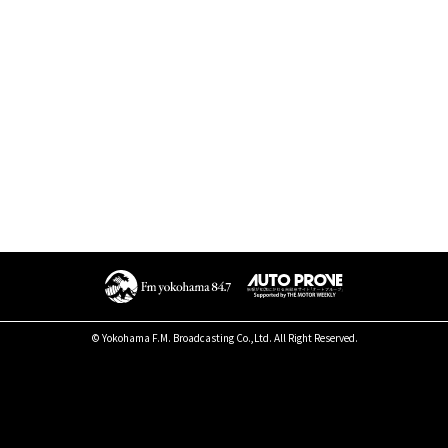
© Yokohama F.M. Broadcasting Co.,Ltd. All Right Reserved.