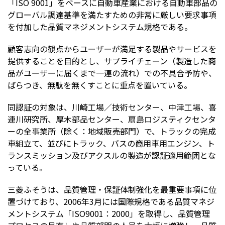
「ISO 9001」をベースに自動車産業における自動車部品の
グローバル調達基準を満たすための非常に厳しい要求事項
を付加した品質マネジメントシステム規格である。
顧客志向の観点からユーザーが満足する製品やサービスを
提供することを目的とし、サプライチェーン（製造した商
品がユーザーに届くまで一連の流れ）での不具合予防や、
ばらつき、無駄を無くすことに重点を置いている。
同認証の対象は、川崎工場／技術センター、中津工場、喜
連川研究所、厚木部品センター、扇島ロジスティクセンタ
ーの全事業所（除く：地域販売部門）で、トラックの完成
車組立て、並びにトラック、バスの商用車用エンジン、ト
ランスミッション及びアクスルの製造が認証適用範囲とな
っている。
三菱ふそうは、品質管理・保証体制強化を最重要事項に位
置づけており、2006年3月には国際規格である品質マネジ
メントシステム「ISO9001：2000」を取得し、品質管理