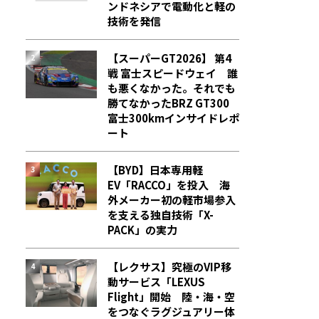
ンドネシアで電動化と軽の
技術を発信
【スーパーGT2026】 第4
戦 富士スピードウェイ 誰
も悪くなかった。それでも
勝てなかった――BRZ GT300
富士300kmインサイドレポ
ート
【BYD】日本専用軽
EV「RACCO」を投入 海
外メーカー初の軽市場参入
を支える独自技術「X-
PACK」の実力
【レクサス】究極のVIP移
動サービス「LEXUS
Flight」開始 陸・海・空
をつなぐラグジュアリー体