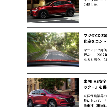
公開した。
マツダCX-3
化率をコント
マニアック評価v
行ない、201
なると思う。2.0
米国IIHS
ック＋」を獲
米国保険業界の
験において、「
象車種（米国仕