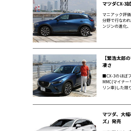
マツダCX-
マニアック評価v
分野で行なわれ
ンジンの進化、デ
【繁浩太郎の
凄さ
■CX-3のほ
MMC(マイナ
リン車)した限り、
マツダ、大幅
ズ」発売