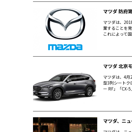
マツダ 防府
マツダは、20
業することを発
これによって国内
マツダ 北京
マツダは、4月
型3列シートク
ー RF」「CX-
マツダ、ニュ
マツダは、ニュ