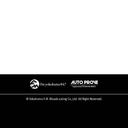
© Yokohama F.M. Broadcasting Co.,Ltd. All Right Reserved.