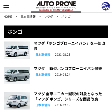
HOME
>
日本車情報​
>
マツダ
>
ボンゴ
ボンゴ
マツダ「ボンゴブローニイバン」を一部改
良
日本車情報
2021.08.25
マツダ 新型ボンゴブローニイバン発売
日本車情報
2019.04.24
マツダ 全車エコカー減税の対象となった
「マツダ ボンゴ」シリーズを商品改良
日本車情報
2016.02.05