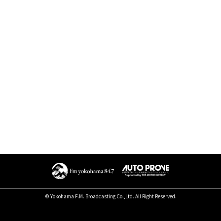
© Yokohama F.M. Broadcasting Co.,Ltd. All Right Reserved.