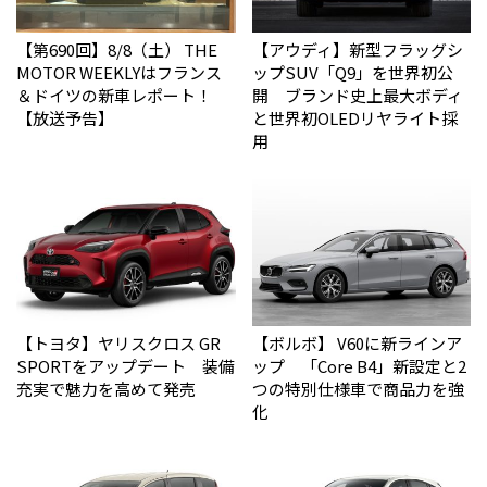
【第690回】8/8（土） THE
【アウディ】新型フラッグシ
MOTOR WEEKLYはフランス
ップSUV「Q9」を世界初公
＆ドイツの新車レポート！
開 ブランド史上最大ボディ
【放送予告】
と世界初OLEDリヤライト採
用
【トヨタ】ヤリスクロス GR
【ボルボ】 V60に新ラインア
SPORTをアップデート 装備
ップ 「Core B4」新設定と2
充実で魅力を高めて発売
つの特別仕様車で商品力を強
化