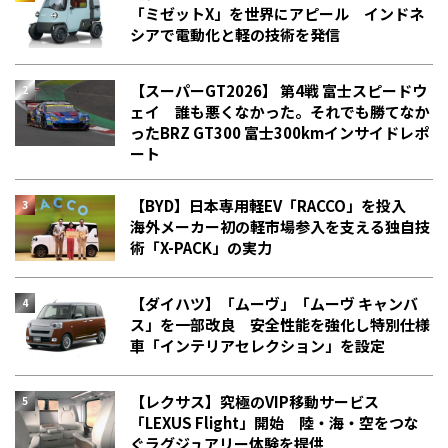
「ミゼットX」を世界にアピール インドネ
シアで電動化と軽の技術を発信
【スーパーGT2026】 第4戦 富士スピードウ
ェイ 誰も悪くなかった。それでも勝てなか
った――BRZ GT300 富士300kmインサイドレポ
ート
【BYD】日本専用軽EV「RACCO」を投入
海外メーカー初の軽市場参入を支える独自技
術「X-PACK」の実力
【ダイハツ】「ムーヴ」「ムーヴ キャンバ
ス」を一部改良 安全性能を強化し特別仕様
車「インテリアセレクション」を設定
【レクサス】究極のVIP移動サービス
「LEXUS Flight」開始 陸・海・空をつな
ぐラグジュアリー体験を提供