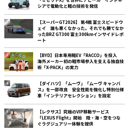
シアで電動化と軽の技術を発信
【スーパーGT2026】 第4戦 富士スピードウ
ェイ 誰も悪くなかった。それでも勝てなか
った――BRZ GT300 富士300kmインサイドレポ
ート
【BYD】日本専用軽EV「RACCO」を投入
海外メーカー初の軽市場参入を支える独自技
術「X-PACK」の実力
【ダイハツ】「ムーヴ」「ムーヴ キャンバ
ス」を一部改良 安全性能を強化し特別仕様
車「インテリアセレクション」を設定
【レクサス】究極のVIP移動サービス
「LEXUS Flight」開始 陸・海・空をつな
ぐラグジュアリー体験を提供