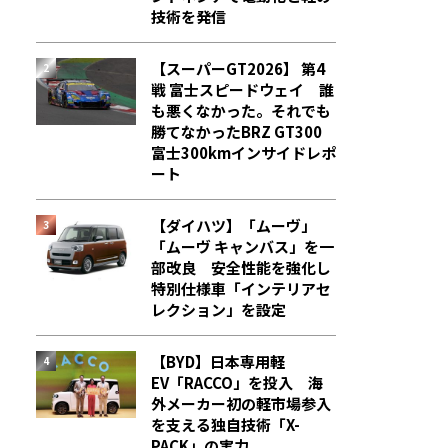
技術を発信
【スーパーGT2026】 第4
戦 富士スピードウェイ 誰
も悪くなかった。それでも
勝てなかった――BRZ GT300
富士300kmインサイドレポ
ート
【ダイハツ】「ムーヴ」
「ムーヴ キャンバス」を一
部改良 安全性能を強化し
特別仕様車「インテリアセ
レクション」を設定
【BYD】日本専用軽
EV「RACCO」を投入 海
外メーカー初の軽市場参入
を支える独自技術「X-
PACK」の実力