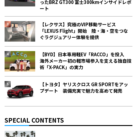
った――BRZ GT300 富士300kmインサイドレポ
ート
【レクサス】究極のVIP移動サービス
「LEXUS Flight」開始 陸・海・空をつな
ぐラグジュアリー体験を提供
【BYD】日本専用軽EV「RACCO」を投入
海外メーカー初の軽市場参入を支える独自技
術「X-PACK」の実力
【トヨタ】ヤリスクロス GR SPORTをアッ
プデート 装備充実で魅力を高めて発売
SPECIAL CONTENTS