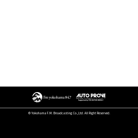
© Yokohama F.M. Broadcasting Co.,Ltd. All Right Reserved.