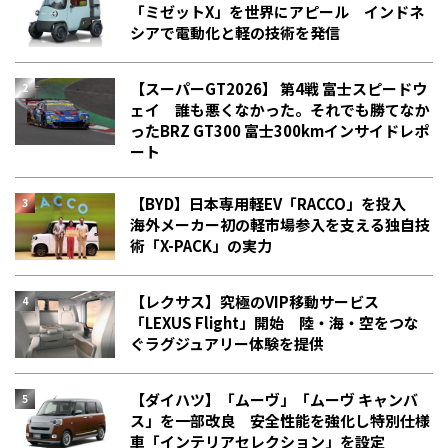
「ミゼットX」を世界にアピール インドネ
シアで電動化と軽の技術を発信
【スーパーGT2026】 第4戦 富士スピードウ
ェイ 誰も悪くなかった。それでも勝てなか
った――BRZ GT300 富士300kmインサイドレポ
ート
【BYD】日本専用軽EV「RACCO」を投入
海外メーカー初の軽市場参入を支える独自技
術「X-PACK」の実力
【レクサス】究極のVIP移動サービス
「LEXUS Flight」開始 陸・海・空をつな
ぐラグジュアリー体験を提供
【ダイハツ】「ムーヴ」「ムーヴ キャンバ
ス」を一部改良 安全性能を強化し特別仕様
車「インテリアセレクション」を設定