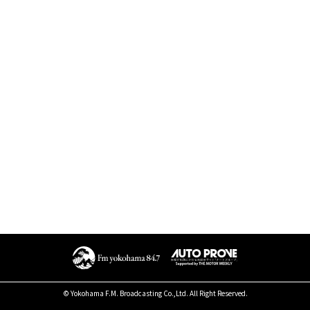
© Yokohama F.M. Broadcasting Co.,Ltd. All Right Reserved.