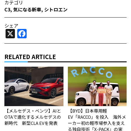
カテゴリ
C3
,
気になる新車
,
シトロエン
シェア
X
Facebook
RELATED ARTICLE
【メルセデス・ベンツ】AIと
【BYD】日本専用軽
OTAで進化するメルセデスの
EV「RACCO」を投入 海外メ
新時代 新型CLA EVを発表
ーカー初の軽市場参入を支え
る独自技術「X-PACK」の実