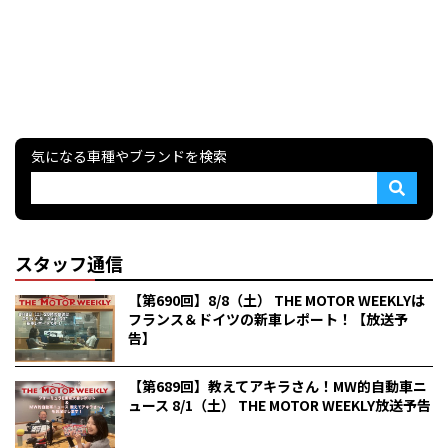
気になる車種やブランドを検索
スタッフ通信
【第690回】8/8（土） THE MOTOR WEEKLYは
フランス＆ドイツの新車レポート！【放送予
告】
【第689回】教えてアキラさん！MW的自動車ニ
ュース 8/1（土） THE MOTOR WEEKLY放送予告