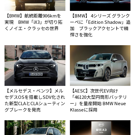
【BMW】航続距離906kmを
【BMW】 4シリーズ グランク
実現 BMW「iX3」が切り拓
ーペに「Edition Shadow」追
くノイエ・クラッセの世界
加 ブラックアクセントで精
悍さを強化
【メルセデス・ベンツ】メル
【AESC】次世代EV向け
セデスOSを搭載しSDV化され
「46120大型円筒形バッテリ
た新型CLAとCLAシューティン
ー」を量産開始 BMW Neue
グブレークを発売
Klasseに採用