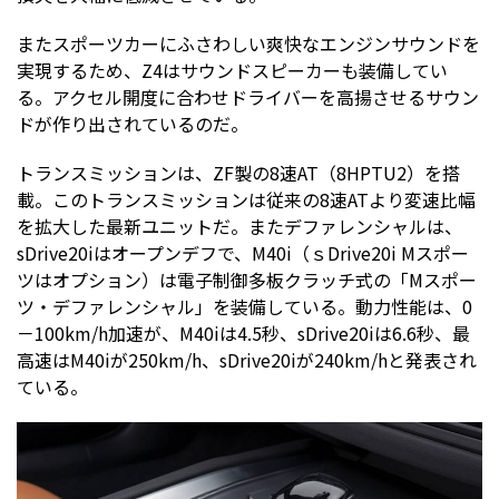
またスポーツカーにふさわしい爽快なエンジンサウンドを
実現するため、Z4はサウンドスピーカーも装備してい
る。アクセル開度に合わせドライバーを高揚させるサウン
ドが作り出されているのだ。
トランスミッションは、ZF製の8速AT（8HPTU2）を搭
載。このトランスミッションは従来の8速ATより変速比幅
を拡大した最新ユニットだ。またデファレンシャルは、
sDrive20iはオープンデフで、M40i（ｓDrive20i Mスポー
ツはオプション）は電子制御多板クラッチ式の「Mスポー
ツ・デファレンシャル」を装備している。動力性能は、0
－100km/h加速が、M40iは4.5秒、sDrive20iは6.6秒、最
高速はM40iが250km/h、sDrive20iが240km/hと発表され
ている。