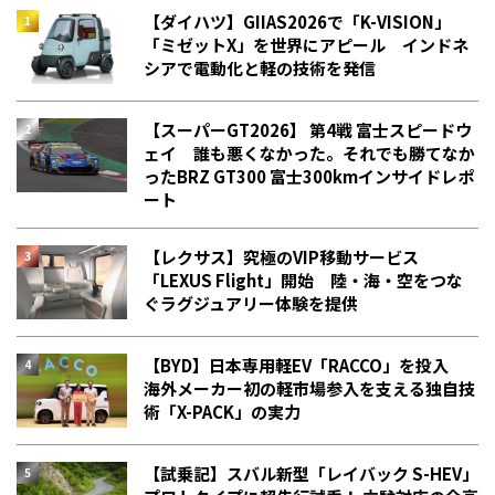
【ダイハツ】GIIAS2026で「K-VISION」
「ミゼットX」を世界にアピール インドネ
シアで電動化と軽の技術を発信
【スーパーGT2026】 第4戦 富士スピードウ
ェイ 誰も悪くなかった。それでも勝てなか
った――BRZ GT300 富士300kmインサイドレポ
ート
【レクサス】究極のVIP移動サービス
「LEXUS Flight」開始 陸・海・空をつな
ぐラグジュアリー体験を提供
【BYD】日本専用軽EV「RACCO」を投入
海外メーカー初の軽市場参入を支える独自技
術「X-PACK」の実力
【試乗記】スバル新型「レイバック S-HEV」