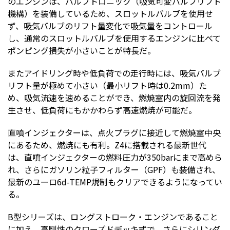
のエンジンは、バルブトロニック（吸気可変バルフリフト
機構）を装備しているため、スロットルバルブを使用せ
ず、吸気バルブのリフト量変化で吸気量をコントロール
し、通常のスロットルバルブを使用するエンジンに比べて
ポンピング損失が小さいことが特長だ。
またアイドリング時や低負荷での走行時には、吸気バルブ
リフト量が極めて小さい（最小リフト時は0.2mm）た
め、吸気流速を速めることができ、燃焼室内の旋回流を発
生させ、低負荷にもかかわらず高速燃焼が可能だ。
直噴インジェクターは、点火プラグに接近して燃焼室中央
にあるため、燃焼にも有利。Z4に搭載される最新世代
は、直噴インジェクターの燃料圧力が350barにまで高めら
れ、さらにガソリン粒子フィルター（GPF）も装備され、
最新のユーロ6d-TEMP規制もクリアできるようになってい
る。
B型シリーズは、ロングストローク・エンジンであること
に加え、高剛性のクローズドデッキ式で、さらにシリンダ