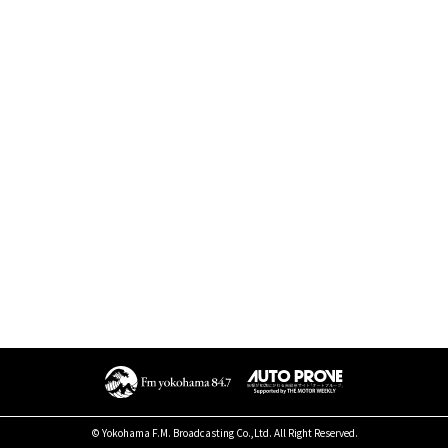
© Yokohama F.M. Broadcasting Co.,Ltd. All Right Reserved.