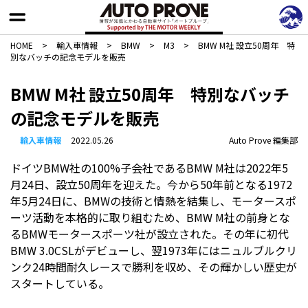
HOME
>
輸入車情報
>
BMW
>
M3
>
BMW M社 設立50周年 特
別なバッチの記念モデルを販売
BMW M社 設立50周年 特別なバッチ
の記念モデルを販売
輸入車情報
2022.05.26
Auto Prove 編集部
ドイツBMW社の100%子会社であるBMW M社は2022年5
月24日、設立50周年を迎えた。今から50年前となる1972
年5月24日に、BMWの技術と情熱を結集し、モータースポ
ーツ活動を本格的に取り組むため、BMW M社の前身とな
るBMWモータースポーツ社が設立された。その年に初代
BMW 3.0CSLがデビューし、翌1973年にはニュルブルクリ
ンク24時間耐久レースで勝利を収め、その輝かしい歴史が
スタートしている。