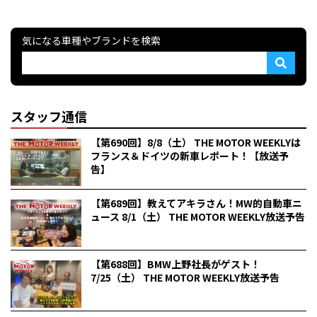
気になる車種やブランドを検索
スタッフ通信
【第690回】8/8（土） THE MOTOR WEEKLYは
フランス＆ドイツの新車レポート！【放送予
告】
【第689回】教えてアキラさん！MW的自動車ニ
ュース 8/1（土） THE MOTOR WEEKLY放送予告
【第688回】BMW上野社長がゲスト！
7/25（土） THE MOTOR WEEKLY放送予告