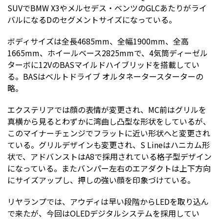
SUVでBMW X3やメルセデス・ベンツのGLCあたりがライ
バルになるDのセグメントサイズになっている。
ボディサイズは全長4685mm、全幅1900mm、全高
1665mm、ホイールベース2825mmで、4気筒ディーゼル
ターボに12VのBASマイルドハイブリッドを搭載してい
る。BASはベルトドライブ オルタネータースターターの
略。
エクステリアでは顔の表情が変更され、MC前はグリルを
真横から見るとわずかに湾曲し凸型な形状をしているが、
このマイナーチェンジでフラットに近い形状へと変更され
ている。グリルデザインも変更され、S Lineはハニカム形
状で、アドバンストはA8で採用されている格子型デザイン
になっている。またバンパー左右のエアダクトは上下方向
にサイズアップし、押しの強い顔を印象づけている。
リヤランプでは、アウディは早い段階からLEDを取り込ん
で来たが、今回はOLEDデジタルシステムを採用してい