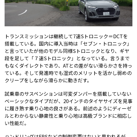
トランスミッションは継続して7速Sトロニック＝DCTを
搭載している。国内に導入当時は「セブン・トロニック」
と言っていたが他のモデル同様Sトロニックとなり、ギヤ
段を足して「７速Sトロニック」となっている。言うまで
もなくダイレクトであり、ATとの差がない滑らかさを持っ
ている。そして発進時でも湿式のメリットを活かし弱めの
クリープをしながら滑らかに動きだす。
試乗車のサスペンションは可変ダンパーを搭載していない
ベーシックなタイプだが、20インチのタイヤサイズを見事
に履き熟す乗り心地の良さがある。前述のようにディーゼ
ルとわからない静粛性と乗り心地は高級ブランドに相応し
い性能だ。
ハンドリングはEPSなどの制御変更はないと思われるが、