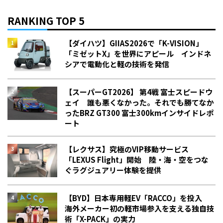
RANKING TOP 5
【ダイハツ】GIIAS2026で「K-VISION」
「ミゼットX」を世界にアピール インドネ
シアで電動化と軽の技術を発信
【スーパーGT2026】 第4戦 富士スピードウ
ェイ 誰も悪くなかった。それでも勝てなか
った――BRZ GT300 富士300kmインサイドレポ
ート
【レクサス】究極のVIP移動サービス
「LEXUS Flight」開始 陸・海・空をつな
ぐラグジュアリー体験を提供
【BYD】日本専用軽EV「RACCO」を投入
海外メーカー初の軽市場参入を支える独自技
術「X-PACK」の実力