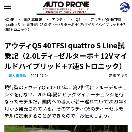
HOME
>
輸入車情報
>
アウディ
>
Q5
>
アウディQ5 40TFSI
quattro S Line試乗記（2.0Lディ−ゼルターボ＋12Vマイルドハイブリッド＋7
速Sトロニック）
アウディQ5 40TFSI quattro S Line試
乗記（2.0Lディ−ゼルターボ＋12Vマイ
ルドハイブリッド＋7速Sトロニック）
輸入車情報
2021.07.24
高橋 アキラ
現行型のアウディQ5は2017年に第2世代にフルモデルチェ
ンジを行ない、2020年夏にビッグマイナーチェンジを行
なったモデルだ。国内への導入が若干遅れていて2021年3
月から発売されている。そのアウディQ5のディーゼルモ
デルに試乗することができたので、お伝えしよう。