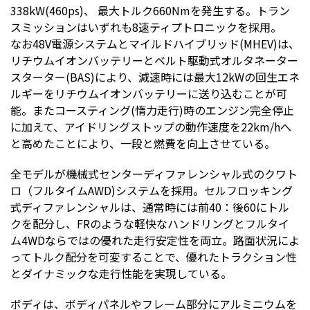
338kW(460ps)、 最大トルク660Nmを発生する。トラン
スミッションはいずれも8速ティプトロニックを採用。
なお48V電源システムとマイルドハイブリッド(MHEV)は、
リチウムイオンバッテリーとベルト駆動式オルタネーター
スターター(BAS)により、減速時には最大12kWの回生エネ
ルギーをリチウムイオンバッテリーに送り込むことが可
能。またコースティング(惰力走行)時のエンジン完全停止
に加えて、アイドリングストップの動作速度を22km/hへ
と高めたことにより、一段と燃費を向上させている。
全モデルが機械式センターディファレンシャル式のクワト
ロ（フルタイムAWD)システムを採用。セルフロッキング
式ディファレンシャルは、通常時には前40：後60にトル
クを配分し、FRのような軽快なハンドリングとフルタイ
ム4WDならではの優れた走行安定性を両立。路面状況によ
ってトルク配分を可変することで、優れたトラクション性
とダイナミックな走行性能を実現している。
ボディは、ボディパネルやフレーム部分にアルミニウムを