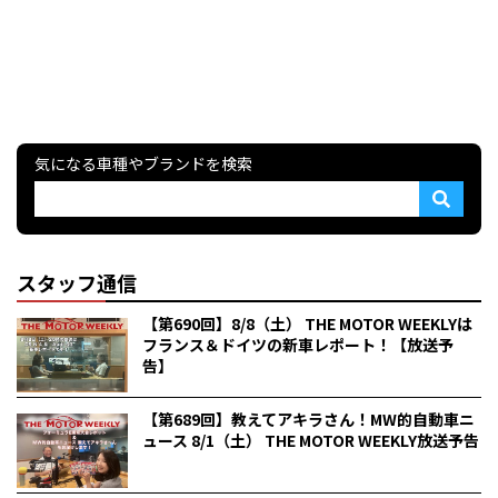
気になる車種やブランドを検索
スタッフ通信
【第690回】8/8（土） THE MOTOR WEEKLYは
フランス＆ドイツの新車レポート！【放送予
告】
【第689回】教えてアキラさん！MW的自動車ニ
ュース 8/1（土） THE MOTOR WEEKLY放送予告