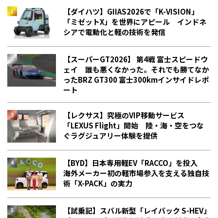
【ダイハツ】GIIAS2026で「K-VISION」
「ミゼットX」を世界にアピール インドネ
シアで電動化と軽の技術を発信
【スーパーGT2026】 第4戦 富士スピードウ
ェイ 誰も悪くなかった。それでも勝てなか
った――BRZ GT300 富士300kmインサイドレポ
ート
【レクサス】究極のVIP移動サービス
「LEXUS Flight」開始 陸・海・空をつな
ぐラグジュアリー体験を提供
【BYD】日本専用軽EV「RACCO」を投入
海外メーカー初の軽市場参入を支える独自技
術「X-PACK」の実力
【試乗記】スバル新型「レイバック S-HEV」