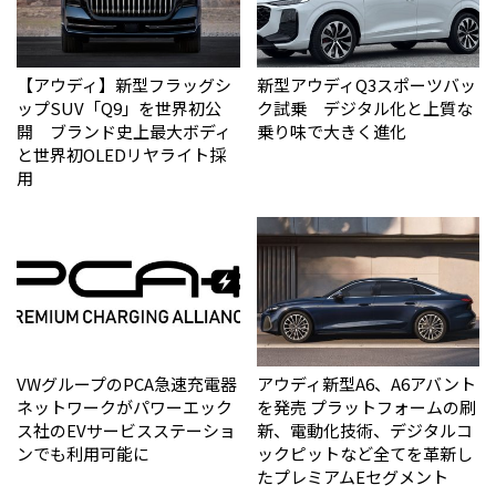
【アウディ】新型フラッグシ
新型アウディQ3スポーツバッ
ップSUV「Q9」を世界初公
ク試乗 デジタル化と上質な
開 ブランド史上最大ボディ
乗り味で大きく進化
と世界初OLEDリヤライト採
用
VWグループのPCA急速充電器
アウディ新型A6、A6アバント
ネットワークがパワーエック
を発売 プラットフォームの刷
ス社のEVサービスステーショ
新、電動化技術、デジタルコ
ンでも利用可能に
ックピットなど全てを革新し
たプレミアムEセグメント