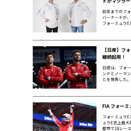
ドがマクラー
前年までのフォ
バーナードが、
フォーミュラE史上
【日産】フォ
継続起用！
日産は、フォー
ンドとノーマン
とを発表した。 
FIA フォー
フォーミュラE
ュラE史上最大規
都市で18レース