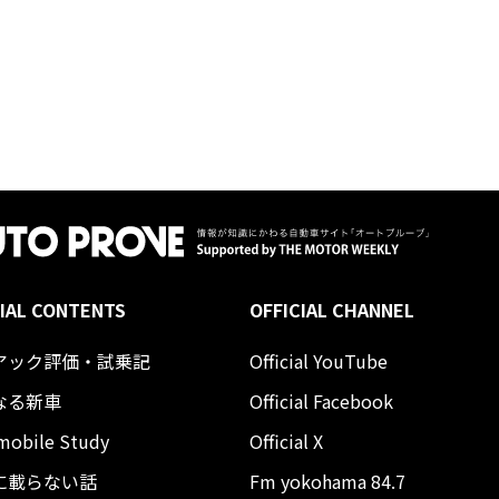
IAL CONTENTS
OFFICIAL CHANNEL
アック評価・試乗記
Official YouTube
なる新車
Official Facebook
mobile Study
Official X
に載らない話
Fm yokohama 84.7