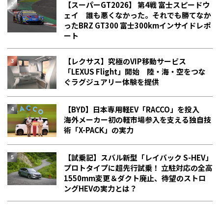
【スーパーGT2026】 第4戦 富士スピードウ
ェイ 誰も悪くなかった。それでも勝てなか
った――BRZ GT300 富士300kmインサイドレポ
ート
【レクサス】究極のVIP移動サービス
「LEXUS Flight」開始 陸・海・空をつな
ぐラグジュアリー体験を提供
【BYD】日本専用軽EV「RACCO」を投入
海外メーカー初の軽市場参入を支える独自技
術「X-PACK」の実力
【試乗記】スバル新型「レイバック S-HEV」
プロトタイプに超先行試乗！ 立駐対応の全高
1550mm変更＆ダクト廃止、待望のストロ
ングHEVの実力とは？