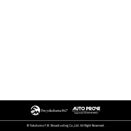
© Yokohama F.M. Broadcasting Co.,Ltd. All Right Reserved.